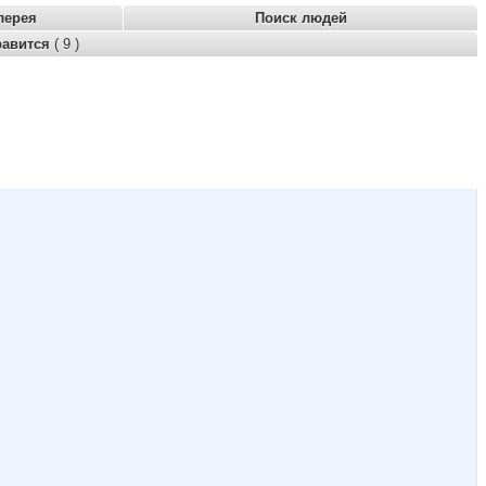
лерея
Поиск людей
равится
( 9 )