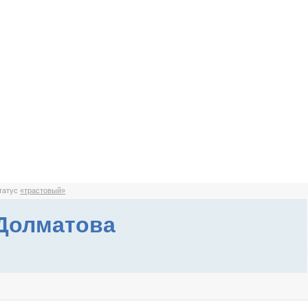
статус
«трастовый»
Долматова