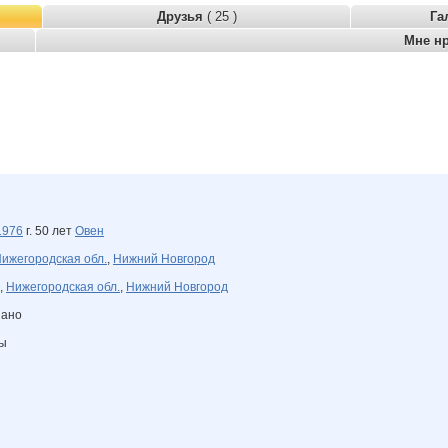
Друзья
( 25 )
Га
Мне н
1976
г. 50 лет
Овен
ижегородская обл.
,
Нижний Новгород
,
Нижегородская обл.
,
Нижний Новгород
зано
ны