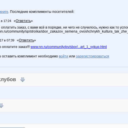
книге
. Последние комплименты посетителей:
«
Ответить
»
 в 17:24
оплатить заказ, с вами всё в порядке, ни чего не случилось, нужно как то успо
.nn.ru/community/sp/stroika/sbor_zakazov_semena_ovoshchnykh_kultura_tak_zhe_
«
Ответить
»
17 в 07:39
 оплатите заказ!!!
www.nn.ru/community/pv/sbor/...art_1_vykup.html
ы оставить комплимент необходимо
войти
или
зарегистрироваться
 клубов