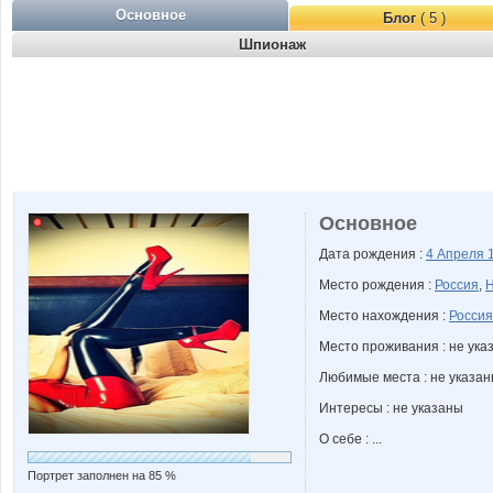
Основное
Блог
( 5 )
Шпионаж
Основное
Дата рождения :
4 Апреля
Место рождения :
Россия
,
Н
Место нахождения :
Россия
Место проживания : не ука
Любимые места : не указа
Интересы : не указаны
О себе : ...
Портрет заполнен на 85 %