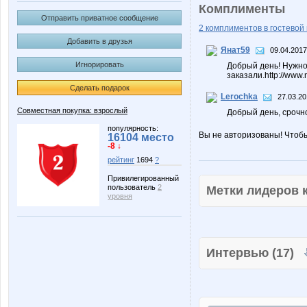
Комплименты
Отправить приватное сообщение
2 комплиментов в гостевой 
Добавить в друзья
Янат59
09.04.2017
Игнорировать
Добрый день! Нужно 
заказали.http://www
Сделать подарок
Lerochka
27.03.20
Совместная покупка: взрослый
Добрый день, срочно
популярность:
Вы не авторизованы! Чтоб
16104 место
-8 ↓
рейтинг
1694
?
Привилегированный
пользователь
2
Метки лидеров
уровня
Интервью (17)