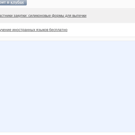
оит в
клубах
астники закупки: силиконовые формы для выпечки
учение иностранных языков бесплатно