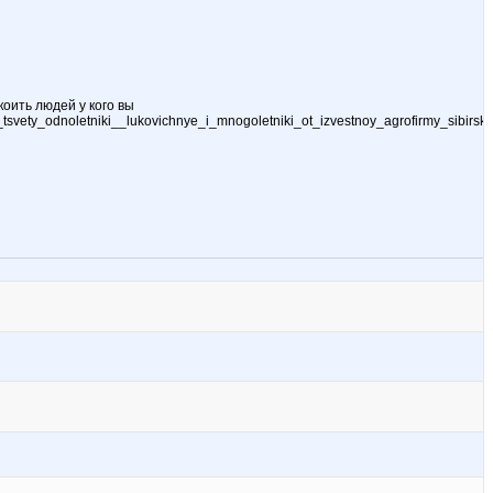
коить людей у кого вы
tsvety_odnoletniki__lukovichnye_i_mnogoletniki_ot_izvestnoy_agrofirmy_sibirsk