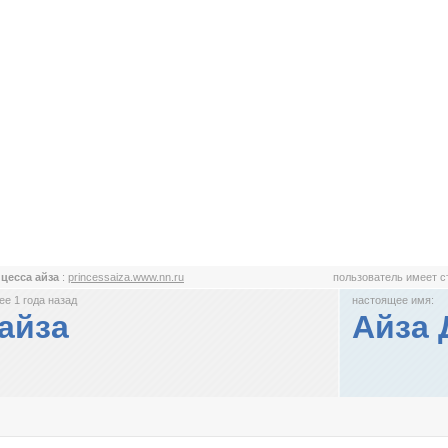
цесса айза
:
princessaiza.www.nn.ru
пользователь имеет 
е 1 года назад
настоящее имя:
айза
Айза 