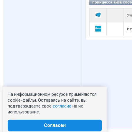
принцесса айза сост
Уч
Из
На информационном ресурсе применяются
Статистика портрета:
cookie-файлы. Оставаясь на сайте, вы
подтверждаете свое
согласие
на их
сейчас просматривают портрет - 0
использование.
зарегистрированные пользователи
посетившие портрет за 7 дней - 0
Согласен